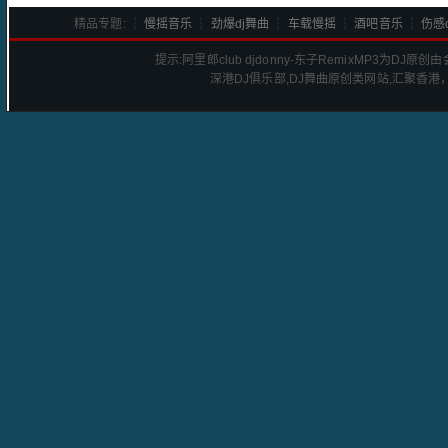
精品专题: ┆
慢摇音乐
┆
劲爆dj舞曲
┆
车载慢摇
┆
酒吧音乐
┆
伤感d
提示:
阿里郎club djdonny-东子Remix
MP3为DJ原创
深港
DJ
俱乐部,DJ舞曲原创类网站,汇聚香