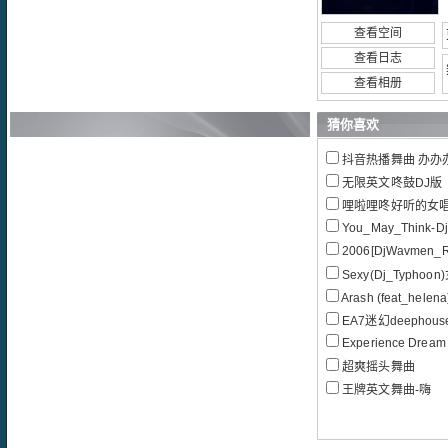
查看空间
查看日志
查看相册
猜你喜欢
抖音热播舞曲 办办办办电
无限英文咚鼓DJ版
哩啦哩咚好听的女
You_May_Think-D
2006[DjWavmen_
Sexy(Dj_Typhoon
Arash (feat_hel
EA7迷幻deepho
Experience Dream
超爽摇头舞曲
王牌英文舞曲-嗨