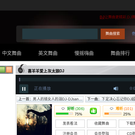
DJ
让舞曲更精彩,DJ
中文舞曲
英文舞曲
慢摇嗨曲
舞曲排行
..
喜羊羊爱上灰太狼DJ
上一首：
男人的错女人的泪DJ-DJsandy小黑
下一曲：
下定决心忘记你DJ
好听
(306)
难听
(101)
75%
25%
发表看法
收藏舞曲
下载
注册会员
会员登陆
CD