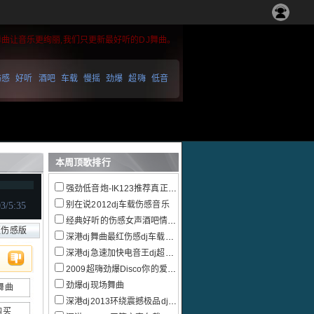
舞曲让音乐更绚丽,我们只更新最好听的DJ舞曲。
伤感
好听
酒吧
车载
慢摇
劲爆
超嗨
低音
本周顶歌排行
强劲低音炮-IK123推荐真正的慢摇跳舞大碟
别在说2012dj车载伤感音乐
经典好听的伤感女声酒吧情感慢摇
超伤感版
深港dj舞曲最红伤感dj车载音乐大碟
深港dj急速加快电音王dj超嗨串烧
2009超嗨劲爆Disco你的爱给了谁串烧
劲爆dj现场舞曲
舞曲
深港dj2013环绕震撼极品dj电音
购买