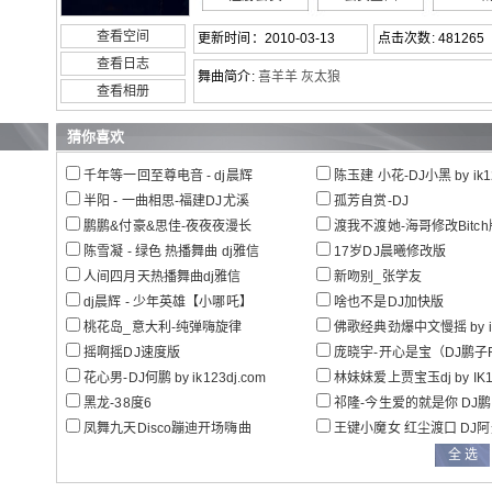
查看空间
更新时间：2010-03-13
点击次数: 481265
查看日志
舞曲简介:
喜羊羊 灰太狼
查看相册
猜你喜欢
千年等一回至尊电音 - dj晨辉
陈玉建 小花-DJ小黑 by ik12
半阳 - 一曲相思-福建DJ尤溪
孤芳自赏-DJ
鹏鹏&付豪&思佳-夜夜夜漫长
渡我不渡她-海哥修改Bitch版-DJ余意Re
陈雪凝 - 绿色 热播舞曲 dj雅信
17岁DJ晨曦修改版
人间四月天热播舞曲dj雅信
新吻别_张学友
dj晨辉 - 少年英雄【小哪吒】
啥也不是DJ加快版
桃花岛_意大利-纯弹嗨旋律
佛歌经典劲爆中文慢摇 by ik12
摇啊摇DJ速度版
庞晓宇-开心是宝（DJ鹏子R
花心男-DJ何鹏 by ik123dj.com
林妹妹爱上贾宝玉dj by IK1
黑龙-38度6
祁隆-今生爱的就是你 DJ鹏子
凤舞九天Disco蹦迪开场嗨曲
王键小魔女 红尘渡口 DJ