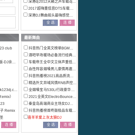
深港dj2012天籁之声车载dj音乐大碟
2017超嗨重低音DTS车载电音dj串烧
深港DJ舞曲摇头最嗨感觉全新精品DJ大碟
最新舞曲
3 club
抖音热门全英文榜单BGM车载慢摇特辑
酒吧早场暖场必备流行经典外文串烧
mix2019
车载帝王全中文立体声重低音极品全景串烧
血性阵容烟嗓男儿豪情再邀兄弟喝杯酒宁音社匠心巨作
抖音热播榜2021高品质流行热播情歌联播发烧大碟
精选外文异域风情RNB声控车载慢摇
3dj.com
全烟嗓宝马530Li行政豪华套装车主定制车载串烧
emix）
2021全英文ElectroBounce重低音车载串烧
23
秦皇岛高端商业主场女DJ多元素EDM电音混音串烧
 Remix
抖音热播榜首咚鼓极品车载中文串烧大碟
阿圣
喜羊羊爱上灰太狼DJ