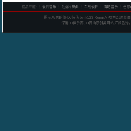
精品专题: ┆
慢摇音乐
┆
劲爆dj舞曲
┆
车载慢摇
┆
酒吧音乐
┆
伤感d
提示:
相思的债-DJ倩倩 by ik123 Remix
MP3为DJ原创
深港
DJ
俱乐部,DJ舞曲原创类网站,汇聚香