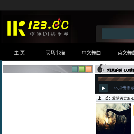
主 页
现场串烧
中文舞曲
英文舞
相思的债-DJ倩倩 
上一首：
爱情买卖dj -