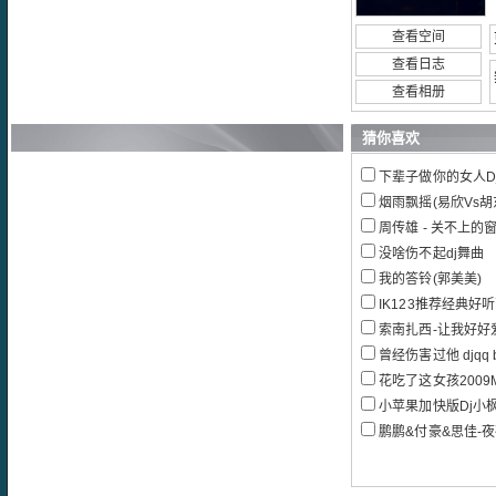
查看空间
查看日志
查看相册
猜你喜欢
下辈子做你的女人Dj
烟雨飘摇(易欣Vs胡东
周传雄 - 关不上的
没啥伤不起dj舞曲
我的答铃(郭美美)
IK123推荐经典好
索南扎西-让我好好爱
曾经伤害过他 djqq by
花吃了这女孩2009M
小苹果加快版Dj小
鹏鹏&付豪&思佳-