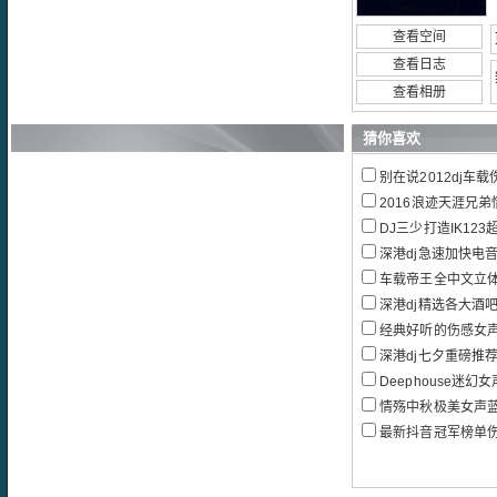
查看空间
查看日志
查看相册
猜你喜欢
别在说2012dj车
2016浪迹天涯兄弟情深
DJ三少打造IK123
深港dj急速加快电音
车载帝王全中文立体声重
深港dj精选各大酒吧
经典好听的伤感女
深港dj七夕重磅推荐强
Deephouse迷幻女声
情殇中秋极美女声蓝调
最新抖音冠军榜单伤感热