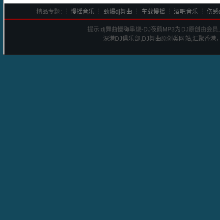
精品专题: ┆
慢摇音乐
┆
劲爆dj舞曲
┆
车载慢摇
┆
酒吧音乐
┆
伤感d
提示:
dj舞曲慢嗨串烧-DJ夜鹤
MP3为DJ原创由会
深港
DJ
俱乐部,DJ舞曲原创类网站,汇聚香